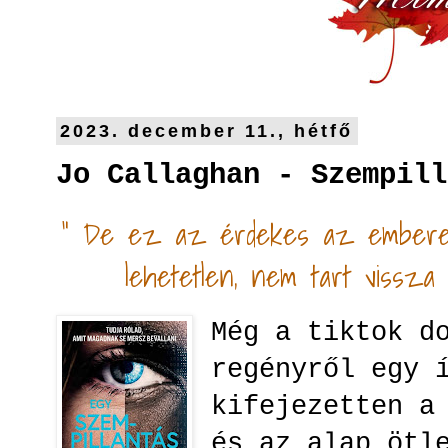
2023. december 11., hétfő
Jo Callaghan - Szempill
" De ez az érdekes az emberekb
lehetetlen, nem tart vissza a
Még a tiktok d
regényről egy 
kifejezetten a
és az alap ötl