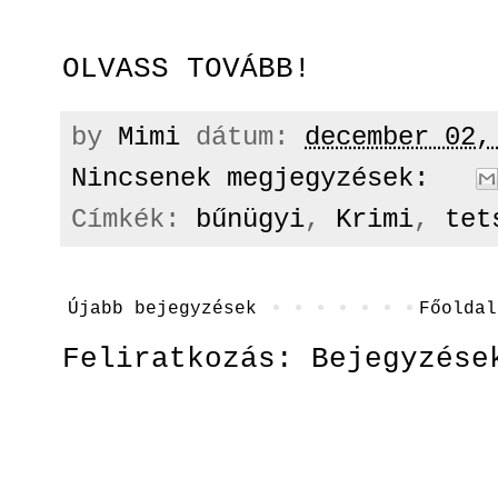
OLVASS TOVÁBB!
by
Mimi
dátum:
december 02,
Nincsenek megjegyzések:
Címkék:
bűnügyi
,
Krimi
,
tet
Újabb bejegyzések
Főoldal
Feliratkozás:
Bejegyzése