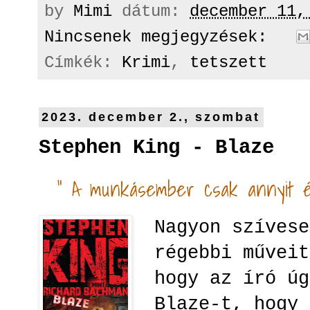
by
Mimi
dátum:
december 11,
Nincsenek megjegyzések:
Címkék:
Krimi
,
tetszett
2023. december 2., szombat
Stephen King - Blaze
"
A munkásember csak annyit ér
Nagyon szívese
régebbi műveit
hogy az író úg
Blaze-t, hogy 