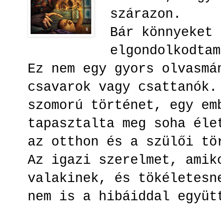
szárazon.
Bár könnyeket 
elgondolkodta
Ez nem egy gyors olvasmá
csavarok vagy csattanók.
szomorú történet, egy em
tapasztalta meg soha éle
az otthon és a szülői t
Az igazi szerelmet, amik
valakinek, és tökéletesn
nem is a hibáiddal együt