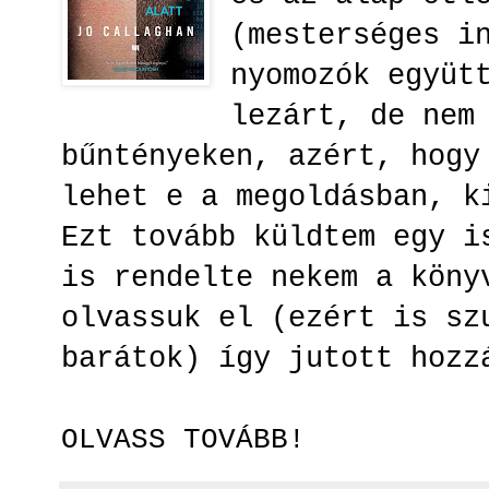
(mesterséges i
nyomozók együt
lezárt, de nem
bűntényeken, azért, hogy
lehet e a megoldásban, k
Ezt tovább küldtem egy i
is rendelte nekem a köny
olvassuk el (ezért is sz
barátok) így jutott hoz
OLVASS TOVÁBB!