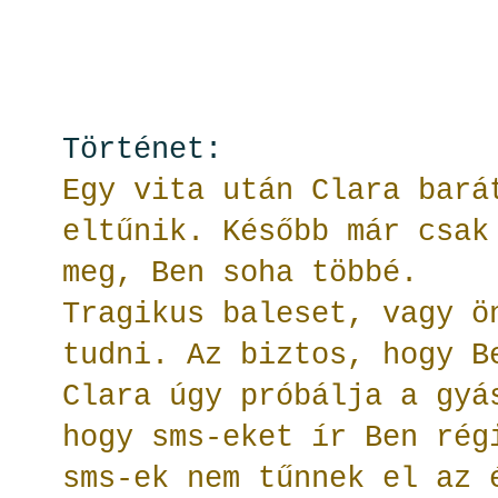
Történet:
Egy vita után Clara bará
eltűnik. Később már csak
meg, Ben soha többé.
Tragikus baleset, vagy ö
tudni. Az biztos, hogy B
Clara úgy próbálja a gyá
hogy sms-eket ír Ben rég
sms-ek nem tűnnek el az 