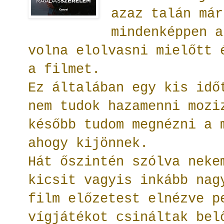
azaz talán már
mindenképpen a
volna elolvasni mielőtt 
a filmet.
Ez általában egy kis idő
nem tudok hazamenni mozi
később tudom megnézni a 
ahogy kijönnek.
Hát őszintén szólva neke
kicsit vagyis inkább nag
film előzetest elnézve p
vígjátékot csináltak be