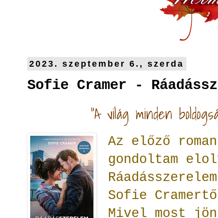
2023. szeptember 6., szerda
Sofie Cramer - Ráadássz
"
A világ minden boldogs
Az előző roman
gondoltam elol
Ráadásszerelem
Sofie Cramert
Mivel most jön