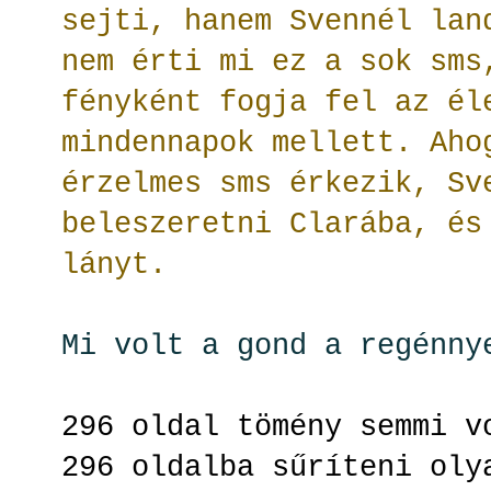
sejti, hanem Svennél lan
nem érti mi ez a sok sms
fényként fogja fel az él
mindennapok mellett. Aho
érzelmes sms érkezik, Sv
beleszeretni Clarába, és
lányt.
Mi volt a gond a regénn
296 oldal tömény semmi 
296 oldalba sűríteni oly