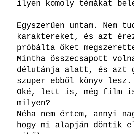
ilyen komoly témákat be
Egyszerűen untam. Nem tu
karaktereket, és azt ére
próbálta őket megszeret
Mintha összecsapott voln
délutánja alatt, és azt 
szuper ebből könyv lesz
Oké, lett is, még film i
milyen?
Néha nem értem, annyi na
hogy mi alapján döntik e