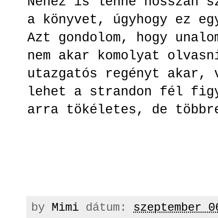
Nehéz is lenne hosszan s
a könyvet, úgyhogy ez e
Azt gondolom, hogy unalo
nem akar komolyat olvasn
utazgatós regényt akar, 
lehet a strandon fél fig
arra tökéletes, de több
by
Mimi
dátum:
szeptember 0