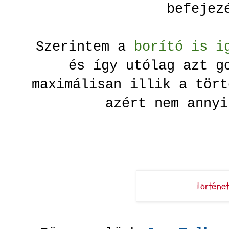
befeje
Szerintem a
borító is i
és így utólag azt g
maximálisan illik a tört
azért nem anny