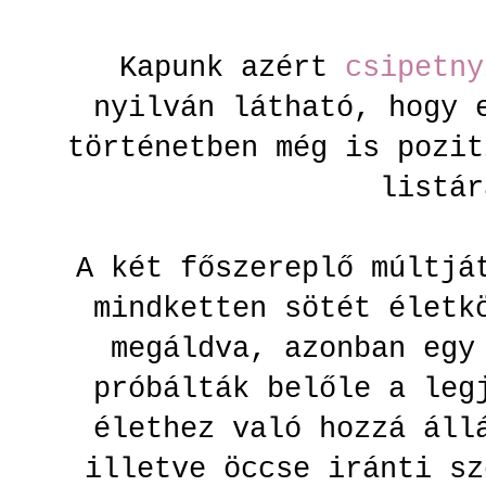
Kapunk azért
csipetny
nyilván látható, hogy 
történetben még is pozit
listá
A két főszereplő múltjá
mindketten sötét életk
megáldva, azonban egy
próbálták belőle a leg
élethez való hozzá ál
illetve öccse iránti sz