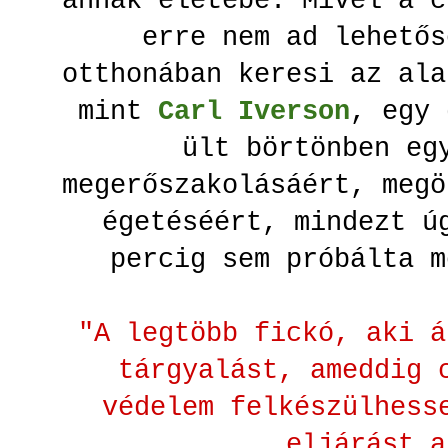
annak életébe. Mivel a c
erre nem ad lehetős
otthonában keresi az ala
mint
Carl Iverson
, egy 
ült börtönben eg
megerőszakolásáért, megö
égetéséért, mindezt ú
percig sem próbálta 
"A legtöbb fickó, aki á
tárgyalást, ameddig 
védelem felkészülhess
eljárást 