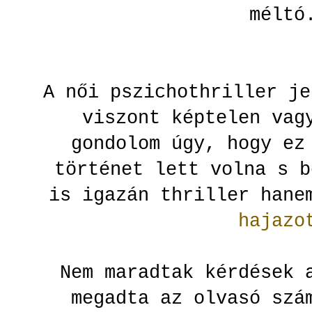
mélt
A női pszichothriller je
viszont képtelen vag
gondolom úgy, hogy ez
történet lett volna s b
is igazán thriller han
hajazo
Nem maradtak kérdések 
megadta az olvasó szá