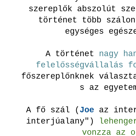
szereplők abszolút sze
történet több szálon
egységes egész
A történet
nagy ha
felelősségvállalás 
főszereplőnknek választ
s az egyete
A fő szál (
Joe
az inter
interjúalany")
lehenge
vonzza az o