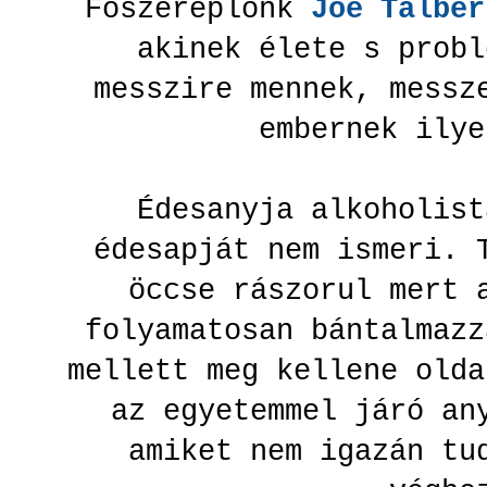
Főszereplőnk
Joe Talbe
akinek élete s probl
messzire mennek, messz
embernek ily
Édesanyja alkoholist
édesapját nem ismeri. 
öccse rászorul mert 
folyamatosan bántalmazz
mellett meg kellene olda
az egyetemmel járó an
amiket nem igazán tu