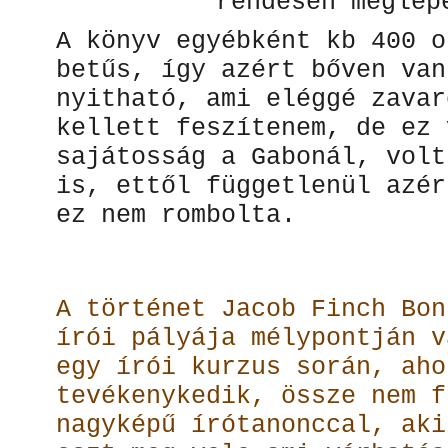
rendesen meglep
A könyv egyébként kb 400 o
betűs, így azért bőven van
nyitható, ami eléggé zavar
kellett feszítenem, de ez 
sajátosság a Gabonál, volt
is, ettől függetlenül azér
ez nem rombolta.
A történet Jacob Finch Bon
írói pályája mélypontján v
egy írói kurzus során, aho
tevékenykedik, össze nem f
nagyképű írótanonccal, aki