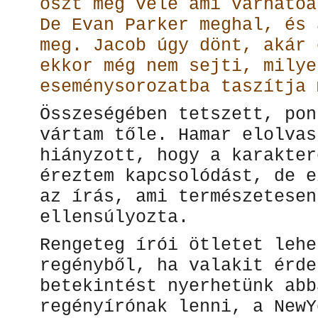
oszt meg vele ami várhatóa
De Evan Parker meghal, és 
meg. Jacob úgy dönt, akár 
ekkor még nem sejti, milye
eseménysorozatba taszítja 
Összeségében tetszett, pon
vártam tőle. Hamar elolvas
hiányzott, hogy a karakter
éreztem kapcsolódást, de e
az írás, ami természetesen
ellensúlyozta.
Rengeteg írói ötletet lehe
regényből, ha valakit érde
betekintést nyerhetünk abb
regényírónak lenni, a NewY