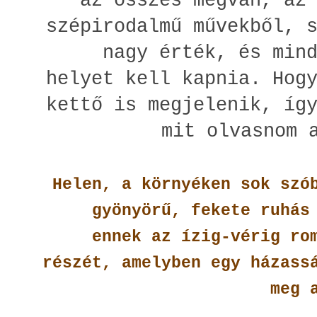
az összes megvan, az
szépirodalmű művekből, 
nagy érték, és min
helyet kell kapnia. Hog
kettő is megjelenik, íg
mit olvasnom 
Helen, a környéken sok szó
gyönyörű, fekete ruhás
ennek az ízig-vérig ro
részét, amelyben egy házass
meg 