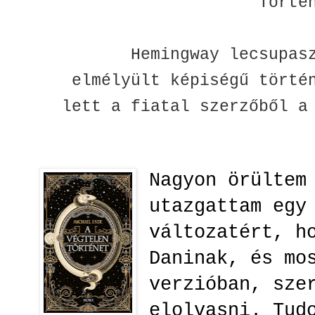
Törté
Hemingway lecsupas
elmélyült képiségű törté
lett a fiatal szerzőből a
Nagyon örültem
utazgattam egy
változatért, h
Daninak, és mo
verzióban, sze
elolvasni. Tud