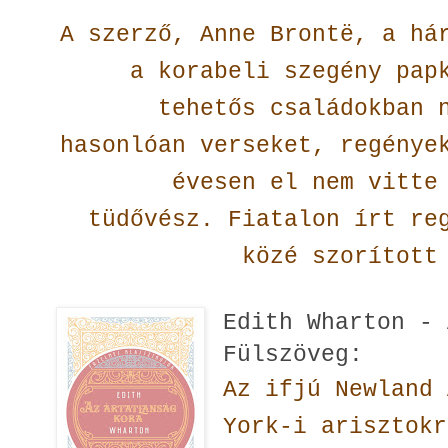
A szerző, Anne Brontë, a há
a korabeli szegény pap
tehetős családokban 
hasonlóan verseket, regénye
évesen el nem vitte
tüdővész. Fiatalon írt re
közé szorított
Edith Wharton - 
Fülszöveg:
Az ifjú Newland 
York-i arisztokr