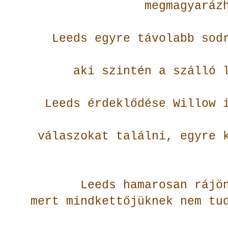
megmagyaráz
Leeds egyre távolabb sod
aki szintén a szálló 
Leeds érdeklődése Willow 
válaszokat találni, egyre 
Leeds hamarosan rájö
mert mindkettőjüknek nem tu