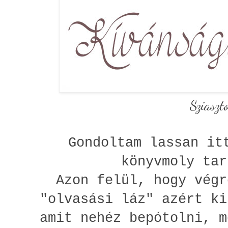
Sziaszt
Gondoltam lassan it
könyvmoly ta
Azon felül, hogy végr
"olvasási láz" azért ki
amit nehéz bepótolni, m