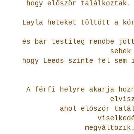
hogy először találkoztak.
Layla heteket töltött a kó
és bár testileg rendbe jöt
sebek
hogy Leeds szinte fel sem 
A férfi helyre akarja hoz
elvis
ahol először talá
viselked
megváltozik