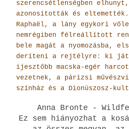
szerencsétlenségben elhunyt,
azonosították és eltemették.
Raphaël, a lány egykori vőle
nemrégiben félreállított ren
bele magát a nyomozásba, els
deríteni a rejtélyre: ki ját
ijesztőbb macska-egér harcot
vezetnek, a párizsi művészvi
színház és a Dionüszosz-kult
Anna Bronte - Wildf
Ez sem hiányozhat a kos