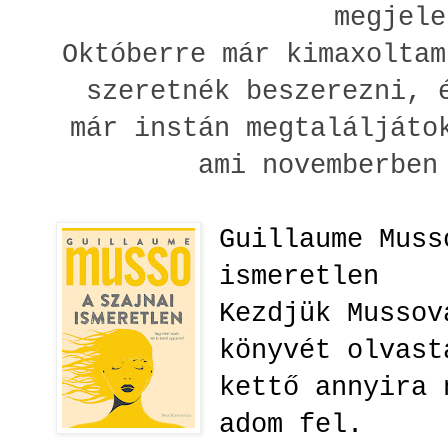
megjele
Októberre már kimaxoltam
szeretnék beszerezni, 
már instán megtaláljáto
ami novemberben
Guillaume Muss
ismeretlen
Kezdjük Mussov
könyvét olvast
kettő annyira 
adom fel.