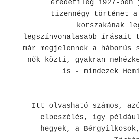
eredetileg 1927-ben 
tizennégy történet a
korszakának le
legszínvonalasabb írásait 
már megjelennek a háborús 
nők közti, gyakran nehézk
is - mindezek Hem
Itt olvasható számos, az
elbeszélés, így példáu
hegyek, a Bérgyilkosok