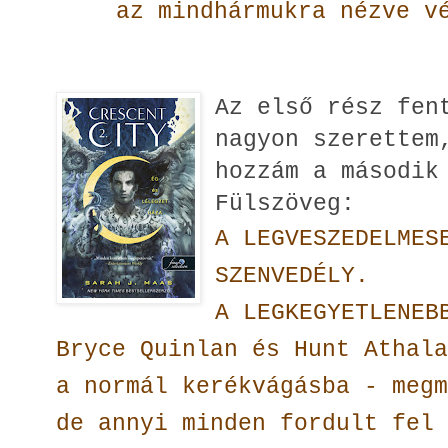
az mindhármukra nézve v
Az első rész fen
nagyon szerettem
hozzám a második
Fülszöveg:
A LEGVESZEDELMES
SZENVEDÉLY.
A LEGKEGYETLENEB
Bryce Quinlan és Hunt Athala
a normál kerékvágásba - megm
de annyi minden fordult fel 